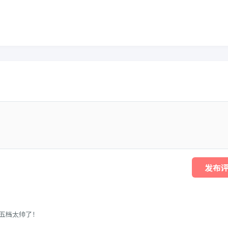
发布
五档太帅了！