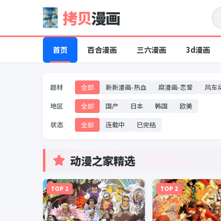
拷贝
漫画
首页
百合漫画
三六漫画
3d漫画
题材
全部
新新漫画-热血
腐漫画-恋爱
风车
地区
全部
国产
日本
韩国
欧美
状态
全部
连载中
已完结
动漫之家精选
TOP 1
TOP 2