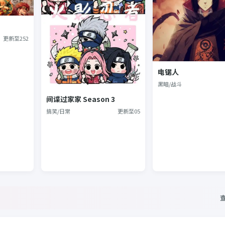
更新至252
电锯人
黑暗/战斗
间谍过家家 Season 3
搞笑/日常
更新至05