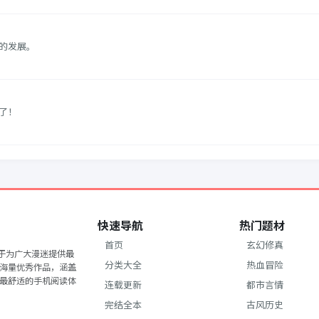
的发展。
了！
快速导航
热门题材
首页
玄幻修真
致力于为广大漫迷提供最
分类大全
热血冒险
海量优秀作品，涵盖
最舒适的手机阅读体
连载更新
都市言情
完结全本
古风历史