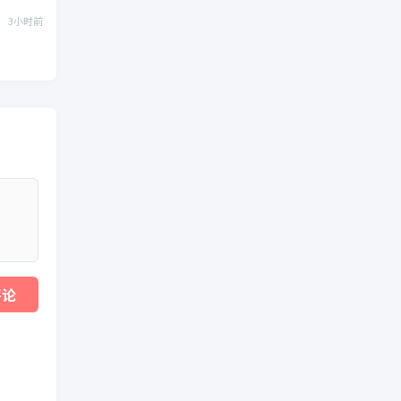
3小时前
评论