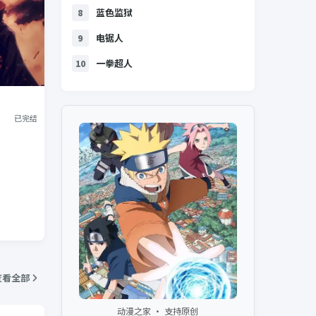
蓝色监狱
8
电锯人
9
一拳超人
10
已完结
查看全部
动漫之家 · 支持原创