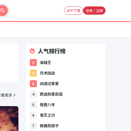
APP下载
登录 / 注册
人气排行榜
海贼王
1
咒术回战
2
间谍过家家
3
葬送的芙莉莲
4
查看更多
怪兽八号
5
鬼灭之刃
6
我推的孩子
7